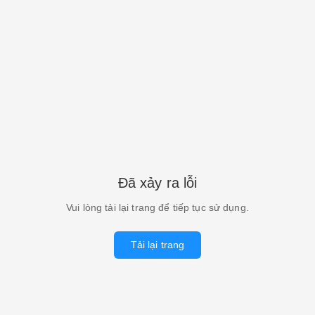
Đã xảy ra lỗi
Vui lòng tải lại trang để tiếp tục sử dụng.
Tải lại trang