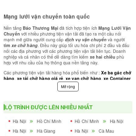
Mạng lưới vận chuyển toàn quốc
Nền tảng
Báo Thương Mại
đã tích hợp tiện ích
Mạng Lưới Vận
Chuyển
với nhiều phương tiện vận tải đã tạo ra một cầu nối
mạnh mẽ giữa người cung cấp
dịch vụ vận chuyển
và người
tìm
xe chở hàng
. Điều này giúp tối ưu hóa chi phí 2 đầu và đấu
nối các địa phương với các phương tiện vận tải liên tục. Doanh
nghiệp và cá nhân có thể dễ dàng tìm kiếm
xe hai chiều
phù
hợp với nhu cầu của họ thông qua nền tảng này.
Các phương tiện vận tải hàng hóa phổ biến như :
Xe ba gác chở
hàng
,
xe tải chở hàng giá rẻ
,
xe van chở hàng
,
xe Container
chuyển hàng
,
vận chuyển bắc nam
,
xà lan - tàu chở hàng
…
để đáp ứng nhu cầu vận chuyển đa dạng các loại hàng hoá phục
vụ công nghiệp và nông nghiệp.
Hỗ trợ đắc lực cho nông dân tìm đầu ra cho nông sản
LỘ TRÌNH ĐƯỢC LÊN NHIỀU NHẤT
Một phần quan trọng với sứ mệnh quốc gia của Báo Thương Mại
Hà Nội
Hồ Chí Minh
Hồ Chí Minh
Hà Nội
là hỗ trợ đắc lực cho bà con nông dân nói riêng và ngành nông
lâm ngư nghiệp nói chung. Việc phân phối nông, lâm, thuỷ hải
Hà Nội
Hà Giang
Hà Nội
Cà Mau
sản từ nông trại nuôi trồng đến thị trường là một thách thức lớn,