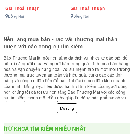
Giá Thoả Thuận
Giá Thoả Thuận
Đồng Nai
Đồng Nai
Nền tảng mua bán - rao vặt thương mại thân
thiện với các công cụ tìm kiếm
Báo Thương Mại là một nền tảng đa dịch vụ, thiết kế đặc biệt để
hỗ trợ cả người mua và người bán trong quá trình mua bán hàng
hóa và vận chuyển hàng hoá. Với sứ mệnh tạo ra một môi trường
thương mại trực tuyến an toàn và hiệu quả, cung cấp các tính
năng và công cụ tiên tiến để bạn đạt được mục tiêu kinh doanh
của mình. Bằng việc hiểu được hành vi tìm kiếm của người dùng
nên chúng tôi đã tối ưu nền tảng Báo Thương Mại với các công
cụ tìm kiếm mạnh mẽ, điều này giúp tin đăng sản phẩm/dịch vụ
của bạn nổi bật, thu hút nhiều lượt tìm kiếm tự nhiên và tăng cơ
hội chốt đơn lên mức cao nhất. Dưới đây là những điểm nổi bật
của nền tảng Báo Thương Mại:
-
Kết nối người mua và người bán
: Báo Thương Mại tạo điều
TỪ KHOÁ TÌM KIẾM NHIỀU NHẤT
kiện thuận lợi để kết nối người mua và người bán. Người mua có