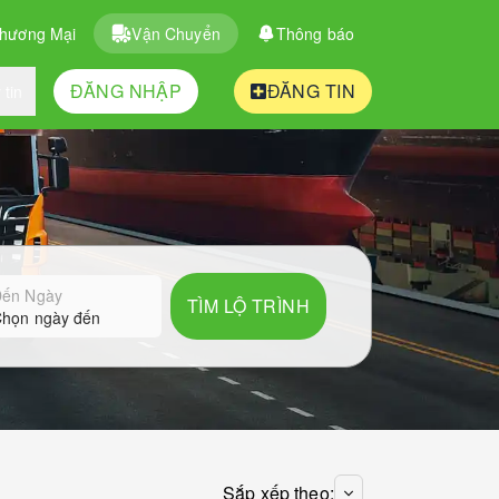
Thương Mại
Vận Chuyển
Thông báo
ĐĂNG NHẬP
ĐĂNG TIN
 tin
ến Ngày
TÌM LỘ TRÌNH
họn ngày đến
Sắp xếp theo: