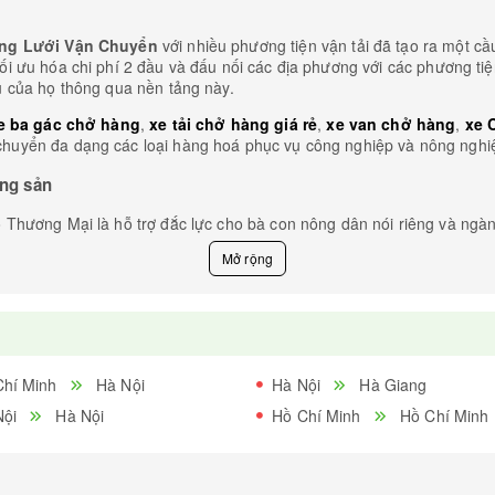
ng Lưới Vận Chuyển
với nhiều phương tiện vận tải đã tạo ra một 
tối ưu hóa chi phí 2 đầu và đấu nối các địa phương với các phương tiệ
 của họ thông qua nền tảng này.
e ba gác chở hàng
,
xe tải chở hàng giá rẻ
,
xe van chở hàng
,
xe 
huyển đa dạng các loại hàng hoá phục vụ công nghiệp và nông nghi
ông sản
 Thương Mại là hỗ trợ đắc lực cho bà con nông dân nói riêng và ngà
 thị trường là một thách thức lớn, nền tảng tìm kiếm xe hai chiều hoặ
ng nghiệp Việt Nam có thể dễ dàng tiếp cận thị trường trong và ngoà
Chí Minh
Hà Nội
Hà Nội
Hà Giang
 thời gian để gom đơn ghép hàng, làm tăng doanh thu và giảm thiểu các
Nội
Hà Nội
Hồ Chí Minh
Hồ Chí Minh
 cộng đồng, góp sức thúc đẩy sự phát triển toàn diện trong việc cung
ông sức trong việc xây dựng một hệ thống hậu cần hiệu quả cho nông