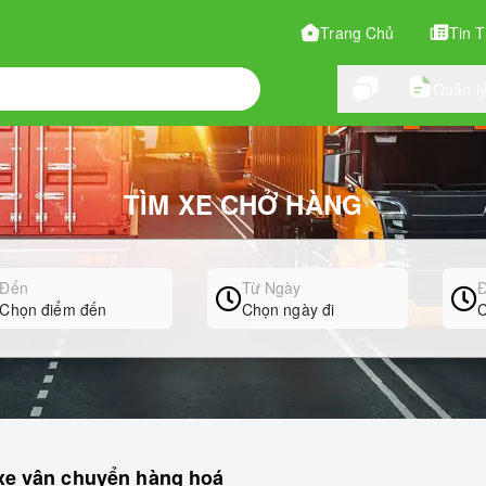
Trang Chủ
Tin 
Quản lý
TÌM XE CHỞ HÀNG
Đến
Từ Ngày
Đ
Chọn điểm đến
Chọn ngày đi
C
xe vận chuyển hàng hoá