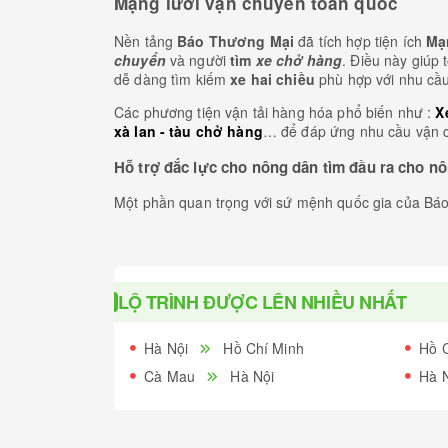
Mạng lưới vận chuyển toàn quốc
Nền tảng
Báo Thương Mại
đã tích hợp tiện ích
Mạ
chuyển
và người
tìm
xe chở hàng
. Điều này giúp 
dễ dàng tìm kiếm
xe hai chiều
phù hợp với nhu cầu
Các phương tiện vận tải hàng hóa phổ biến như :
X
xà lan - tàu chở hàng
… để đáp ứng nhu cầu vận c
Hỗ trợ đắc lực cho nông dân tìm đầu ra cho n
Một phần quan trọng với sứ mệnh quốc gia của Báo
nông, lâm, thuỷ hải sản từ nông trại nuôi trồng đến
kênh phân phối rộng lớn.
Nhờ vào sự tiện lợi của nền tảng này, sản phẩm nô
góp vào phát triển nông nghiệp quốc gia.
LỘ TRÌNH ĐƯỢC LÊN NHIỀU NHẤT
Mạng lưới vận tải phủ 63 tỉnh thành
Hà Nội
Hồ Chí Minh
Hồ 
Bằng cách lên lộ trình tương lai, đơn vị vận tải có
Cà Mau
Hà Nội
Hà 
nhân lực ..
Báo Thương Mại
vui mừng khi được chung tay cùng
chuyến vận chuyển hàng hoá toàn quốc. Đóng góp c