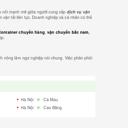
cầu nối mạnh mẽ giữa người cung cấp
dịch vụ vận
n vận tải liên tục. Doanh nghiệp và cá nhân có thể
Container chuyển hàng
,
vận chuyển bắc nam
,
ệp.
nh nông lâm ngư nghiệp nói chung. Việc phân phối
c xe tiện chuyến giúp bà con nông dân tiếp cận các
i nước, giúp tăng thu nhập cho nông dân và đóng
Hà Nội
Cà Mau
 khoản chi phí phát sinh như xăng dầu, phí bến bãi,
Hà Nội
Cao Bằng
 cấp nền tảng tìm kiếm xe hai chiều, xe tiện
 nghiệp Việt Nam và thúc đẩy sự phát triển toàn